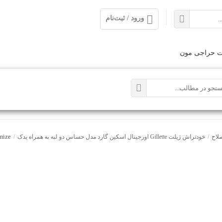
ورود / ثبت‌نام
ت حراجی مون
mize
صلاح
/
خودتراش ژیلت Gillette اورجینال اسکین گارد مدل حساس دو لبه به همراه یدک
/