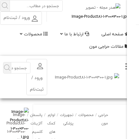
ورود / ثبت‌نام
فحه اصلی
ارتباط با ما
محصولات
الات حراجی مون
ورود /
ثبت‌نام
Image-
حراجی
/
محصولات
/
تجهیزات
/
لوازم
/
پانسمان
/
Product81-
مون
پزشکی
کمک
آلژینات
1-300×300-
های
کلسیم