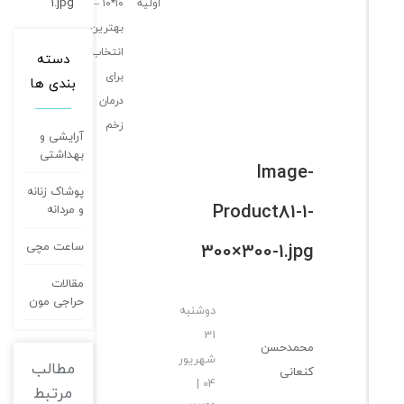
1.jpg
اولیه
۱۰*۱۰ –
بهترین
انتخاب
دسته
برای
بندی ها
درمان
زخم
آرایشی و
بهداشتی
Image-
پوشاک زنانه
Product81-1-
و مردانه
300×300-1.jpg
ساعت مچی
مقالات
حراجی مون
دوشنبه
31
محمدحسن
شهریور
مطالب
کنعانی
04 |
مرتبط