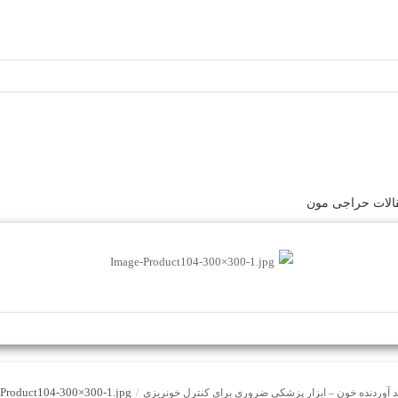
لات حراجی مون
Product104-300×300-1.jpg
د آوردنده خون – ابزار پزشکی ضروری برای کنترل خونریزی
/