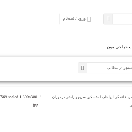
ورود / ثبت‌نام
ت حراجی مون
569-scaled-1-300×300-
درد قاعدگی لیوا فارما – تسکین سریع و راحتی در دوران
/
1.jpg
ی