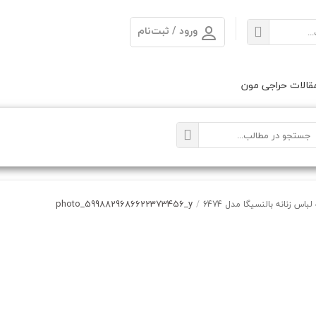
ورود / ثبت‌نام
الات حراجی مون
photo_5998829686622373456_y
اس زنانه بالنسیگا مدل 6474
/