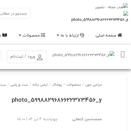
صفحه اصلی
ارتباط با ما
محصولات
مق
ورود / ثبت‌نام
حراجی مون
/
محصولات
/
پوشاک
/
لباس زنانه
/
ست ورزشی
/
ست لب
photo_5998829686622373456_y
محمدحسن کنعانی
چهارشنبه 4 تیر 04 | 15:00