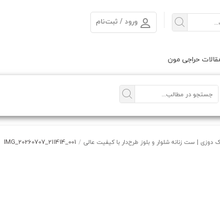
ورود / ثبت‌نام
الات حراجی مون
IMG_20260707_211414_001
 دوزی | ست زنانه شلوار و بلوز طرح‌دار با کیفیت عالی
/