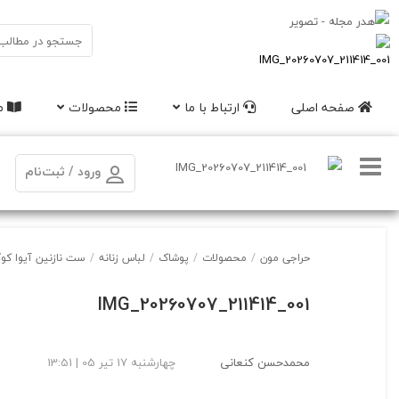
صفحه اصلی
ارتباط با ما
محصولات
مق
ورود / ثبت‌نام
حراجی مون
/
محصولات
/
پوشاک
/
لباس زنانه
/
ست نازنین آیوا کوک
IMG_20260707_211414_001
محمدحسن کنعانی
چهارشنبه 17 تیر 05 | 13:51