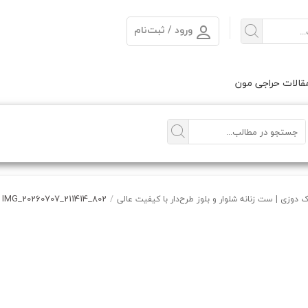
ورود / ثبت‌نام
الات حراجی مون
IMG_20260707_211414_802
 دوزی | ست زنانه شلوار و بلوز طرح‌دار با کیفیت عالی
/