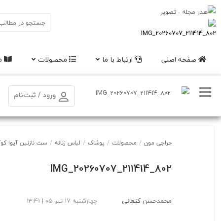
صفحه اصلی
ارتباط با ما
محصولات
مق
ورود / ثبت‌نام
حراجی مون
/
محصولات
/
پوشاک
/
لباس زنانه
/
ست نازنین آیوا کوک
IMG_20260707_211414_802
محمدحسن کنعانی
چهارشنبه 17 تیر 05 | 13:41