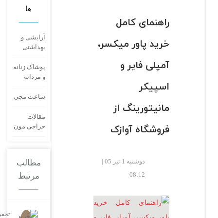
ها
راهنمای کامل
آرایشی و
خرید پاور میکسر،
بهداشتی
آمپلی فایر و
پوشاک زنانه
و مردانه
اسپیکر
ساعت مچی
مانیتورینگ از
مقالات
فروشگاه آوازک
حراجی مون
دوشنبه 1 تیر 05 |
مطالب
08:12
مرتبط
تخفیفات