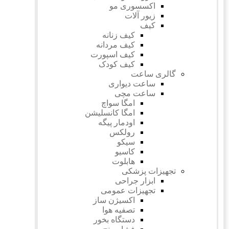
اکسسوری مو
زیور آلات
کیف
کیف زنانه
کیف مردانه
کیف اسپورت
کیف کودک
گالری ساعت
ساعت دیواری
ساعت مچی
امگا سواچ
امگا کانسلیشن
اودمار پیگه
رولکس
سیکو
کاسیو
هابلوت
تجهیزات پزشکی
ابزار جراحی
تجهیزات عمومی
اکسیژن ساز
تصفیه هوا
دستگاه بخور