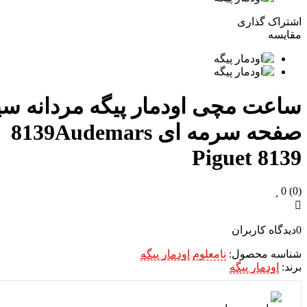
اشتراک گذاری
مقایسه
ساعت مچی اودمار پیگه مردانه سی
صفحه سرمه ای 8139
Audemars
Piguet 8139
0
(0)
0
دیدگاه کاربران
شناسه محصول:
نامعلوم
اودمار پیگه
برند:
اودمار پیگه