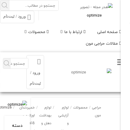
ورود / ثبت‌نام
حه اصلی
ارتباط با ما
محصولات
الات حراجی مون
ورود /
ثبت‌نام
optimize
حراجی
/
محصولات
/
لوازم
/
لوازم
/
خمیردندان
/
مون
آرایشی
بهداشت
اورال بی
و
دهان و
Oral-B
دسته