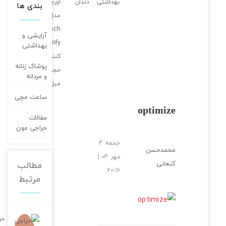
بهداشتی
دندان
اورجینال
بندی ها
مدل
zahnfleisch
آرایشی و
purify پاک
بهداشتی
کننده قوی
پوشاک زنانه
حجم 75
و مردانه
میل
ساعت مچی
optimize
مقالات
حراجی مون
جمعه 4
محمدحسن
مهر 04 |
کنعانی
مطالب
20:16
مرتبط
حراجی کالا؛