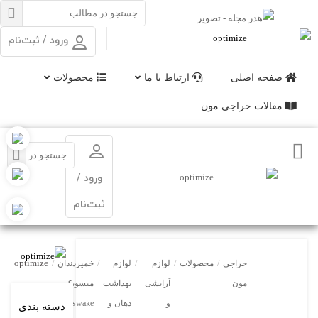
ورود / ثبت‌نام
صفحه اصلی
ارتباط با ما
محصولات
مقالات حراجی مون
ورود /
ثبت‌نام
optimize
حراجی
/
محصولات
/
لوازم
/
لوازم
/
خمیردندان
/
مون
آرایشی
بهداشت
میسویک
و
دهان و
Misswake
دسته بندی