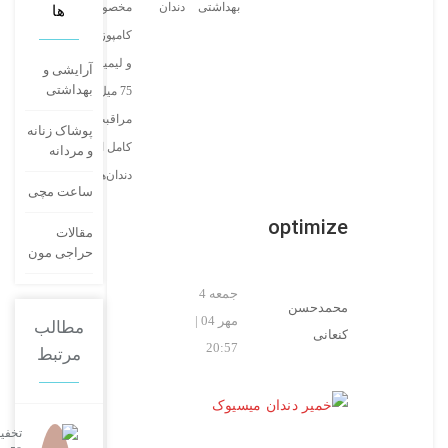
بهداشتی
دندان
مخصوص
ها
کامپوزیت
و لیمینت
آرایشی و
بهداشتی
75 میل –
مراقبت
پوشاک زنانه
کامل از
و مردانه
دندان‌ها
ساعت مچی
optimize
مقالات
حراجی مون
جمعه 4
محمدحسن
مهر 04 |
مطالب
کنعانی
20:57
مرتبط
تخفی