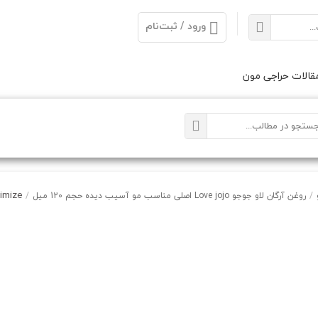
ورود / ثبت‌نام
الات حراجی مون
imize
/
روغن آرگان لاو جوجو Love jojo اصلی مناسب مو آسیب دیده حجم 120 میل
/