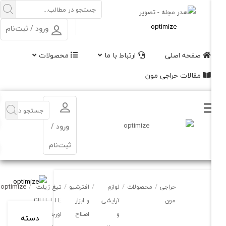
ورود / ثبت‌نام
صفحه اصلی
ارتباط با ما
محصولات
مقالات حراجی مون
ورود /
ثبت‌نام
optimize
حراجی
/
محصولات
/
لوازم
/
افترشیو
/
تیغ ژیلت
/
مون
آرایشی
و ابزار
GILLETTE
و
اصلاح
اورجینال
دسته