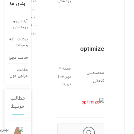
بهداشتی
دو لبه
بندی ها
سیمپلی
ونوس
آرایشی و
بسته 4
بهداشتی
عددی
پوشاک زنانه
و مردانه
optimize
ساعت مچی
جمعه 4
مقالات
محمدحسن
حراجی مون
مهر 04 |
کنعانی
18:56
مطالب
مرتبط
بهترین