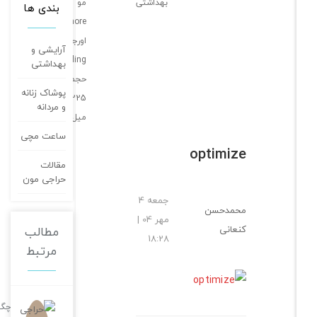
بهداشتی
مو
بندی ها
Amore
اورجینال
آرایشی و
Styling
بهداشتی
حجم
پوشاک زنانه
225
و مردانه
میل
ساعت مچی
optimize
مقالات
حراجی مون
جمعه 4
محمدحسن
مهر 04 |
کنعانی
مطالب
18:28
مرتبط
چگونه در