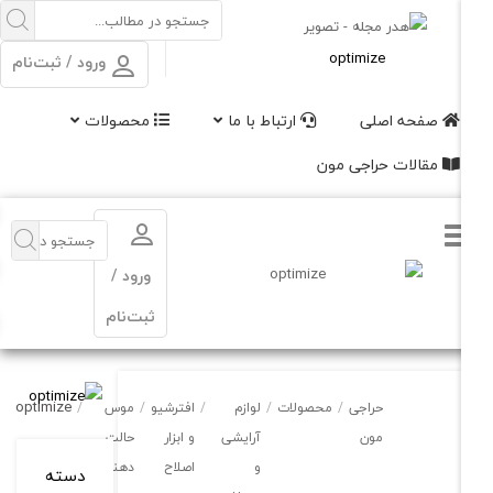
ورود / ثبت‌نام
صفحه اصلی
ارتباط با ما
محصولات
مقالات حراجی مون
ورود /
ثبت‌نام
optimize
حراجی
/
محصولات
/
لوازم
/
افترشیو
/
موس
/
مون
آرایشی
و ابزار
حالت
و
اصلاح
دهنده
دسته