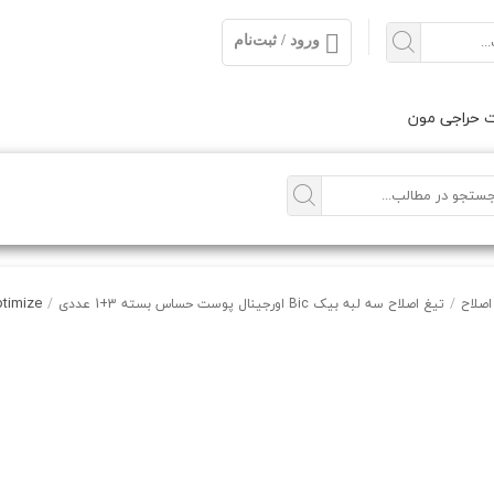
ورود / ثبت‌نام
 حراجی مون
timize
 اصلاح
/
تیغ اصلاح سه لبه بیک Bic اورجینال پوست حساس بسته 3+1 عددی
/