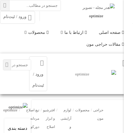
ورود / ثبت‌نام
فحه اصلی
ارتباط با ما
محصولات
الات حراجی مون
ورود /
ثبت‌نام
optimize
حراجی
/
محصولات
/
لوازم
/
افترشیو
/
تیغ اصلاح
/
مون
آرایشی
و ابزار
مردانه
و
اصلاح
دورکو
دسته بندی