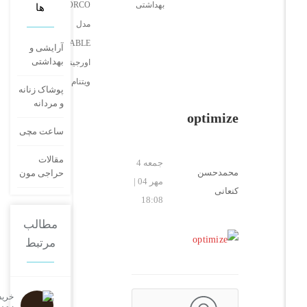
بهداشتی
DORCO
ها
مدل
PORTABLE
آرایشی و
بهداشتی
اورجینال
ویتنام 6 لبه
پوشاک زنانه
و مردانه
optimize
ساعت مچی
مقالات
جمعه 4
محمدحسن
حراجی مون
مهر 04 |
کنعانی
18:08
مطالب
مرتبط
خرید