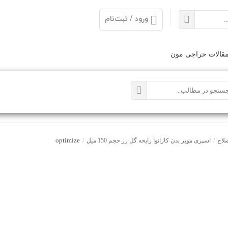
ورود / ثبت‌نام
قالات حراجی مون
optimize
صلاح
/
اسپری موبر بدن کازانوا رایحه گل رز حجم 150 میل
/