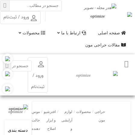
ورود / ثبت‌نام
صفحه اصلی
ارتباط با ما
محصولات
مقالات حراجی مون
ورود /
ثبت‌نام
optimize
حراجی
/
محصولات
/
لوازم
/
افترشیو
/
موس
/
مون
آرایشی
و ابزار
حالت
و
اصلاح
دهنده مو
دسته بندی