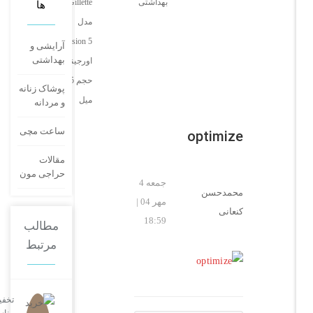
بهداشتی
Gillette
ها
مدل
Fusion 5
آرایشی و
بهداشتی
اورجینال
حجم 75
پوشاک زنانه
میل
و مردانه
optimize
ساعت مچی
مقالات
حراجی مون
جمعه 4
محمدحسن
مهر 04 |
کنعانی
18:59
مطالب
مرتبط
تخفیفات