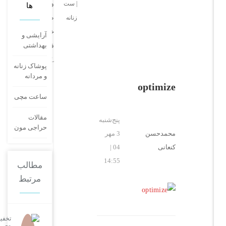
| ست
وارداتی
ها
زنانه
طرح
خرگوش
آرایشی و
بهداشتی
قرمز
XL
پوشاک زنانه
و مردانه
optimize
ساعت مچی
مقالات
پنج‌شنبه
حراجی مون
محمدحسن
3 مهر
کنعانی
04 |
14:55
مطالب
مرتبط
تخفیفات