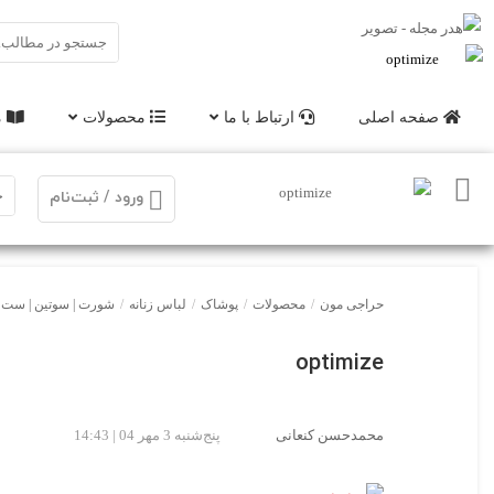
صفحه اصلی
ارتباط با ما
محصولات
م
ورود / ثبت‌نام
حراجی مون
/
محصولات
/
پوشاک
/
لباس زنانه
/
شورت | سوتین | ست ز
optimize
محمدحسن کنعانی
پنج‌شنبه 3 مهر 04 | 14:43