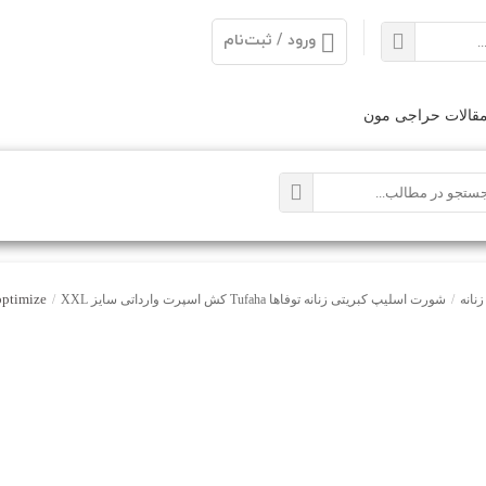
ورود / ثبت‌نام
قالات حراجی مون
optimize
نانه
/
شورت اسلیپ کبریتی زنانه توفاها Tufaha کش اسپرت وارداتی سایز XXL
/