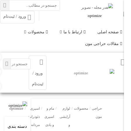
ورود / ثبت‌نام
فحه اصلی
ارتباط با ما
محصولات
قالات حراجی مون
ورود /
ثبت‌نام
optimize
حراجی
/
محصولات
/
لوازم
/
مام و
/
اسپری
/
مون
آرایشی
اسپری
دئودرانت
و
و بادی
مردانه
دسته بندی