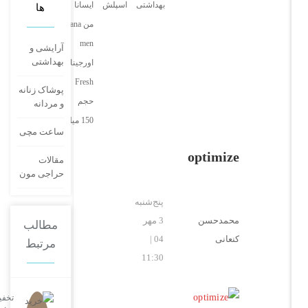
بهداشتی
اسپلش
ایسانا
ها
من Isana
men
آرایشی و
بهداشتی
اورجینال
Fresh
پوشاک زنانه
حجم
و مردانه
150 میل
ساعت مچی
optimize
مقالات
حراجی مون
پنج‌شنبه
محمدحسن
3 مهر
مطالب
کنعانی
04 |
مرتبط
11:30
تخفیفات