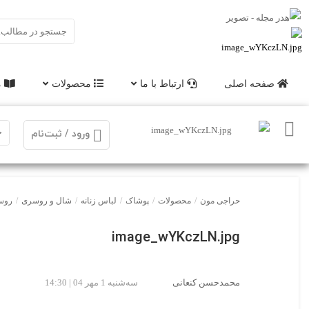
صفحه اصلی
ارتباط با ما
محصولات
م
ورود / ثبت‌نام
حراجی مون
/
محصولات
/
پوشاک
/
لباس زنانه
/
شال و روسری
/
روسر
image_wYKczLN.jpg
محمدحسن کنعانی
سه‌شنبه 1 مهر 04 | 14:30