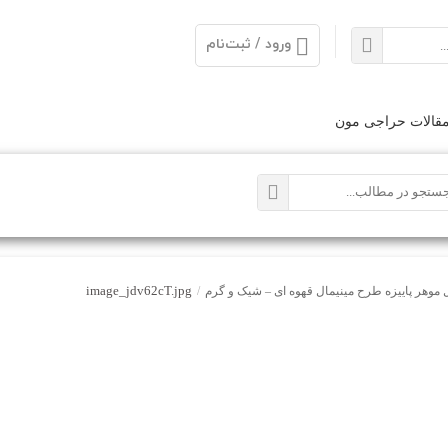
ورود / ثبت‌نام
قالات حراجی مون
image_jdv62cT.jpg
موهر پاییزه طرح مینیمال قهوه ای – شیک و گرم
/