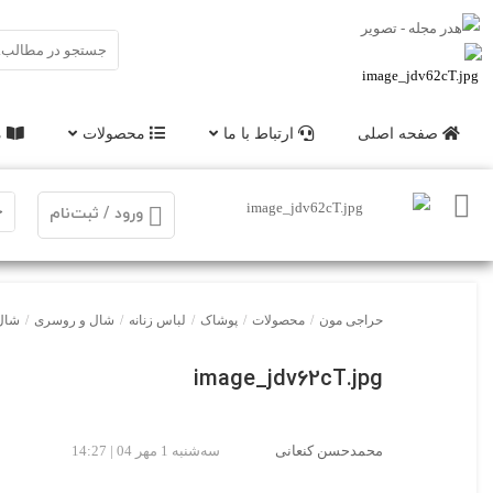
صفحه اصلی
ارتباط با ما
محصولات
م
ورود / ثبت‌نام
حراجی مون
/
محصولات
/
پوشاک
/
لباس زنانه
/
شال و روسری
/
شال 
image_jdv62cT.jpg
محمدحسن کنعانی
سه‌شنبه 1 مهر 04 | 14:27