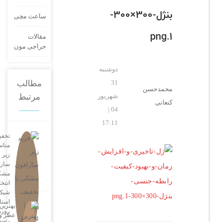
بنژل-300×300-
ساعت مچی
1.png
مقالات
حراجی مون
دوشنبه
31
مطالب
محمدحسن
شهریور
مرتبط
کنعانی
04 |
17:11
تخفیفات
مناسب
زیر
سارافون
مشکی؛
انتخابی
شیک برای
استایل‌های
بهترین
روزمره و
عطر و
رسمی