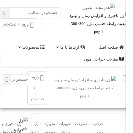
ورود / ثبت‌نام
صفحه اصلی
ارتباط با ما
محصولات
مقالات حراجی مون
ورود
/
ثبت‌نام
ژل-تاخیری-و-
حراجی
/
محصولات
/
تجهیزات
/
تجهیزات
/
ژل
/
افزایش-زمان-
مون
پزشکی
مصرفی
تاخیری