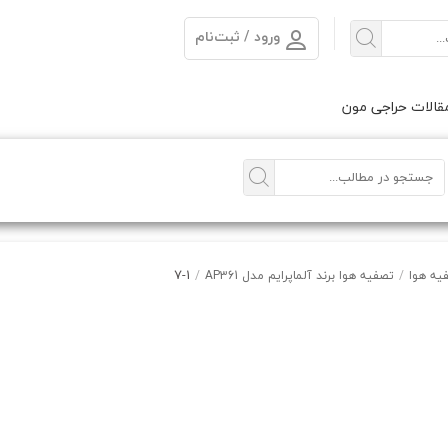
ورود / ثبت‌نام
الات حراجی مون
7-1
یه هوا
/
تصفیه هوا برند آلماپرایم مدل AP361
/