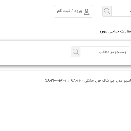
ورود / ثبت‌نام
الات حراجی مون
GA-2100-1A1-2
و مدل جی شاک فول مشکی GA-2100
/