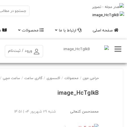
صفحه اصلی
ارتباط با ما
محصولات
مق
ورود / ثبت‌نام
حراجی مون
/
محصولات
/
اکسسوری
/
گالری ساعت
/
ساعت مچی
/
image_HcTgIkB
محمدحسن کنعانی
شنبه 29 شهریور 04 | 14:51