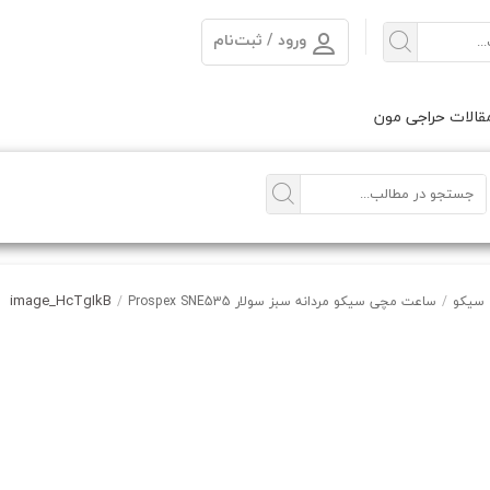
ورود / ثبت‌نام
الات حراجی مون
image_HcTgIkB
سیکو
/
ساعت مچی سیکو مردانه سبز سولار Prospex SNE535
/