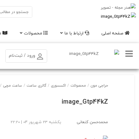
صفحه اصلی
ارتباط با ما
محصولات
مق
ورود / ثبت‌نام
حراجی مون
/
محصولات
/
اکسسوری
/
گالری ساعت
/
ساعت مچی
/
image_Gtp44kZ
محمدحسن کنعانی
یکشنبه 23 شهریور 04 | 22:20