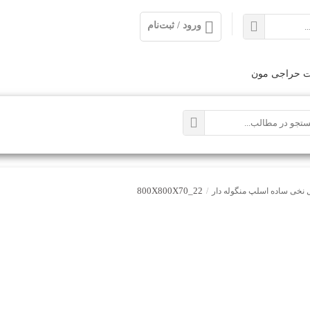
ورود / ثبت‌نام
ت حراجی مون
22_800X800X70
نخی ساده اسلپ منگوله دار
/