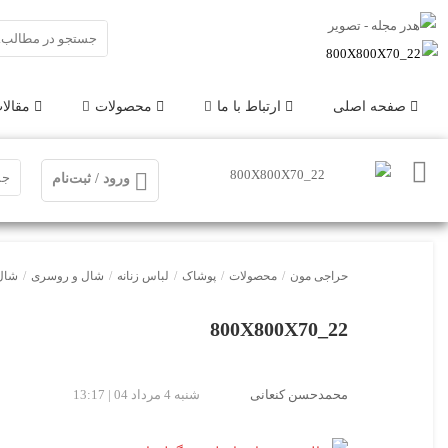
صفحه اصلی
ارتباط با ما
محصولات
مقالا
ورود / ثبت‌نام
حراجی مون
/
محصولات
/
پوشاک
/
لباس زنانه
/
شال و روسری
/
شال 
22_800X800X70
محمدحسن کنعانی
شنبه 4 مرداد 04 | 13:17