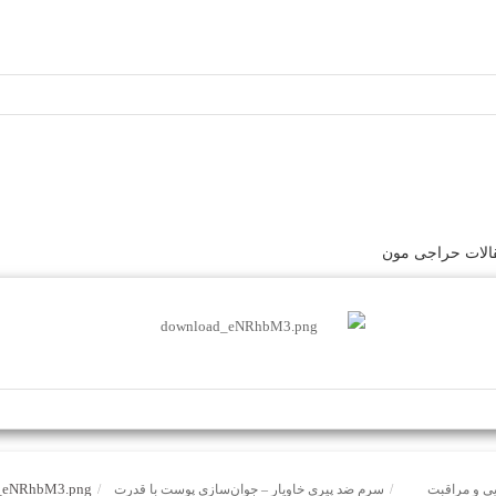
لات حراجی مون
_eNRhbM3.png
یی و مراقبت
/
سرم ضد پیری خاویار – جوان‌سازی پوست با قدرت
/