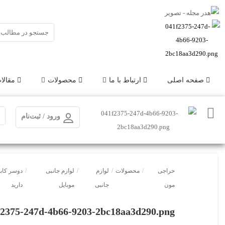
صفحه اصلی
ارتباط با ما
محصولات
مقالا
ورود / ثبت‌نام
حراجی
/
محصولات
/
لوازم
/
لوازم جانبی
/
دوسر کابل
مون
جانبی
موبایل
دارید
f2375-247d-4b66-9203-2bc18aa3d290.png