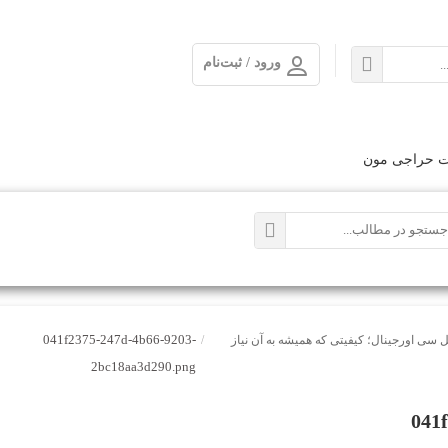
ورود / ثبت‌نام
ت حراجی مون
041f2375-247d-4b66-9203-
 سی اورجینال؛ کیفیتی که همیشه به آن نیاز
/
2bc18aa3d290.png
041