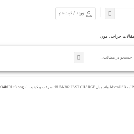
ورود / ثبت‌نام
قالات حراجی مون
O4hlRLt3.png
کابل تبدیل USB به MicroUSB بیاند مدل BUM-302 FAST CHARGE؛ سرعت و کیفیت
/