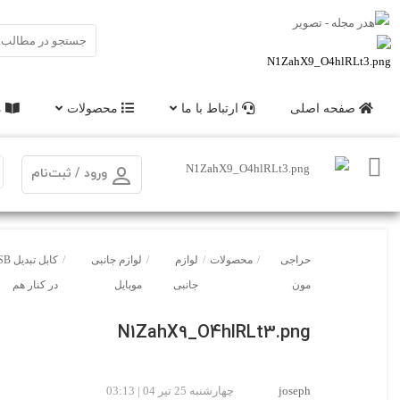
صفحه اصلی
ارتباط با ما
محصولات
م
ورود / ثبت‌نام
حراجی
/
محصولات
/
لوازم
/
لوازم جانبی
/
مون
جانبی
موبایل
در کنار هم
N1ZahX9_O4hlRLt3.png
joseph
چهارشنبه 25 تیر 04 | 03:13