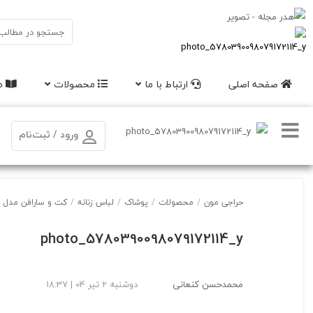
صفحه اصلی
ارتباط با ما
محصولات
مق
ورود / ثبت‌نام
حراجی مون
/
محصولات
/
پوشاک
/
لباس زنانه
/
کت و سارافن مدل ن
photo_5780390098079172114_y
محمدحسن کنعانی
دوشنبه 2 تیر 04 | 18:37