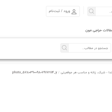
ورود / ثبت‌نام
الات حراجی مون
photo_5780390098079172114_y
دا – شیک، زنانه و مناسب هر موقعیتی
/