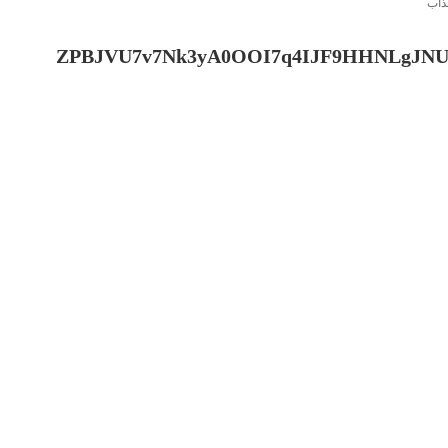
ZPBJVU7v7Nk3yA0OOI7q4IJF9HHNLgJNUZ