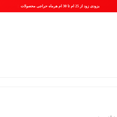
بزودی زود از 25 ام تا 30 ام هرماه حراجی محصولات با ت
|