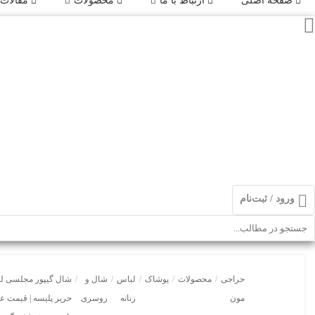
صفحه اصلی
ارتباط با ما
محصولات
مقالات
ورود / ثبت‌نام
حراجی
/
محصولات
/
پوشاک
/
لباس
/
شال و
/
شال گیپور مجلسی ل
مون
زنانه
روسری
حریر پلیسه | قیمت ع