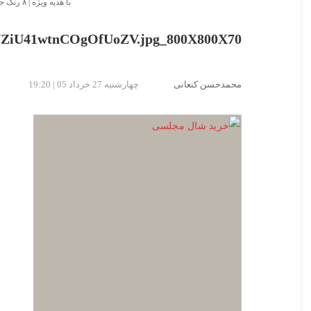
با هدیه ویژه | ۸ رنگ جذاب
iU41wtnCOgOfUoZV.jpg_800X800X70
محمدحسن کنعانی
چهارشنبه 27 خرداد 05 | 19:20