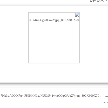
 حراجی مون
7Nk3yA0OOI7q4IJF9HHNLgJNUZiU41wtnCOgOfUoZV.jpg_800X800X70
مه
/
مده