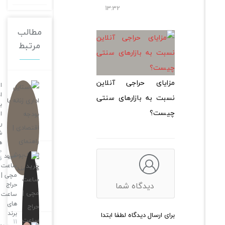
13:32
مطالب
مرتبط
مزایای حراجی آنلاین
استایل
اداری زنانه
نسبت به بازارهای سنتی
با بودجه
چیست؟
اقتصادی |
راهنمای
شیک‌پوشی
هوشمند
10 ساعت
خرید
قبل
ساعت
مچی |
دیدگاه شما
حراج
ساعت
های
برند
برای ارسال دیدگاه لطفا ابتدا
11