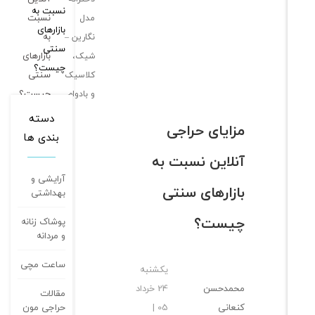
نسبت
مدل
به
نگارین –
بازارهای
شیک،
سنتی
کلاسیک
چیست؟
و بادوام
دسته
مزایای حراجی
بندی ها
آنلاین نسبت به
آرایشی و
بازارهای سنتی
بهداشتی
چیست؟
پوشاک زنانه
و مردانه
ساعت مچی
یکشنبه
محمدحسن
24 خرداد
مقالات
کنعانی
05 |
حراجی مون