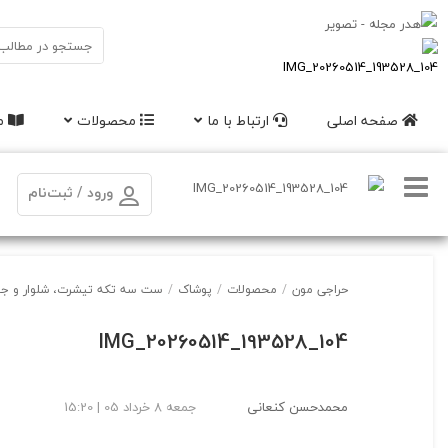
صفحه اصلی
ارتباط با ما
محصولات
مق
ورود / ثبت‌نام
حراجی مون
/
محصولات
/
پوشاک
/
ست سه تکه تیشرت، شلوار و جوراب طرح
IMG_20260514_193528_104
محمدحسن کنعانی
جمعه 8 خرداد 05 | 15:20