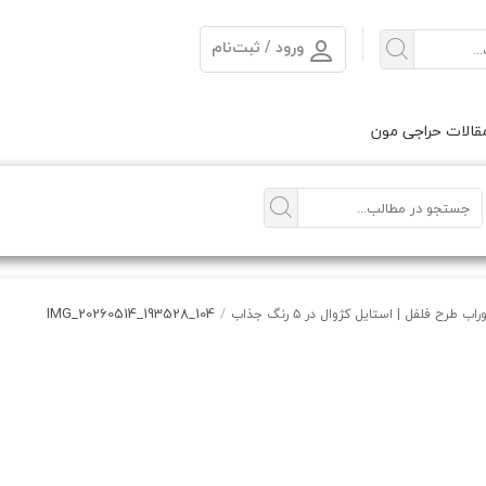
ورود / ثبت‌نام
الات حراجی مون
IMG_20260514_193528_104
 فلفل | استایل کژوال در ۵ رنگ جذاب
/