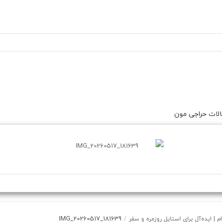
لات حراجی مون
IMG_20260517_181639
 ایده‌آل برای استایل روزمره و سفر
/