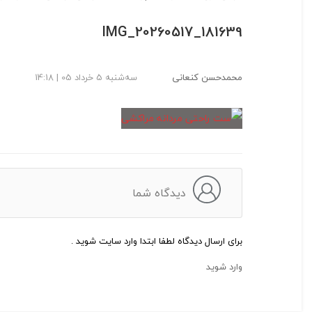
IMG_20260517_181639
محمدحسن کنعانی
سه‌شنبه 5 خرداد 05 | 14:18
دیدگاه شما
برای ارسال دیدگاه لطفا ابتدا وارد سایت شوید .
وارد شوید