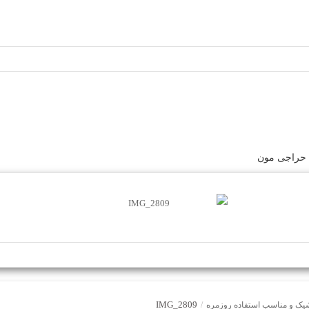
 حراجی مون
IMG_2809
 شیک و مناسب استفاده روزمره
/