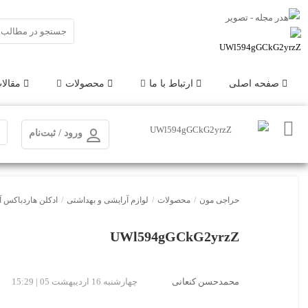
صفحه اصلی
ارتباط با ما
محصولات
مقالا
ورود / ثبت‌نام
حراجی مون
/
محصولات
/
لوازم آرایشی و بهداشتی
/
ادکلن هاردباکس آمواج پرپوس
UWl594gGCkG2yrzZ
محمدحسن کنعانی
چهارشنبه 16 اردیبهشت 05 | 15:29