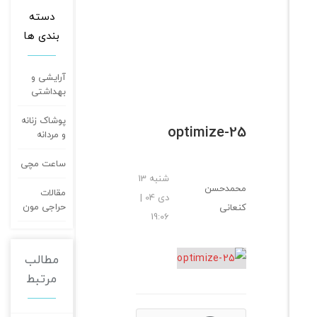
دسته
پنبه
بندی ها
لبوبو
رنگ
مشکی
آرایشی و
بهداشتی
یاسی
پوشاک زنانه
optimize-25
و مردانه
ساعت مچی
شنبه 13
محمدحسن
مقالات
دی 04 |
حراجی مون
کنعانی
19:06
مطالب
مرتبط