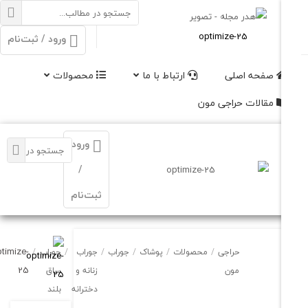
ورود / ثبت‌نام
فحه اصلی
ارتباط با ما
محصولات
الات حراجی مون
ورود
/
ثبت‌نام
optimize-
حراجی
/
محصولات
/
پوشاک
/
جوراب
/
جوراب
/
جوراب
/
25
مون
زنانه و
ساق
دخترانه
بلند
نخ