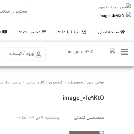
صفحه اصلی
ارتباط با ما
محصولات
مق
ورود / ثبت‌نام
حراجی مون
/
محصولات
/
اکسسوری
/
گالری ساعت
/
ساعت امگا سواچ مدل های
image_0Ie9KtO
محمدحسن کنعانی
پنج‌شنبه 4 دی 04 | 20:55