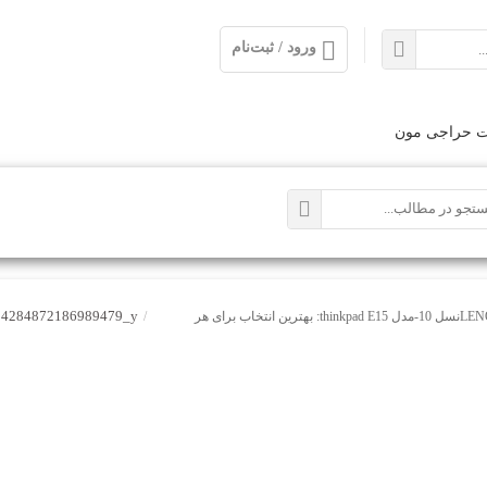
ورود / ثبت‌نام
ت حراجی مون
04284872186989479_y
لپ تاپ لنوو LENOVOنسل 10-مدل thinkpad E15: بهترین انتخاب برای هر
/