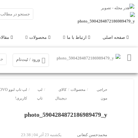
صفحه اصلی
ارتباط با ما
محصولات
مقالا
ورود / ثبت‌نام
حراجی
/
محصولات
/
کالای
/
لپ
/
مون
دیجیتال
تاپ
کاربری!
photo_5904284872186989479_y
محمدحسن کنعانی
یکشنبه 23 آذر 04 | 23:38