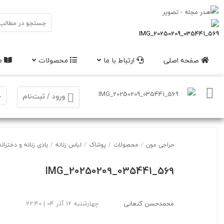
صفحه اصلی
ارتباط با ما
محصولات
مق
ورود / ثبت‌نام
حراجی مون
/
محصولات
/
پوشاک
/
لباس زنانه
/
بادی زنانه و دخترانه
IMG_20250209_035441_569
محمدحسن کنعانی
چهارشنبه 12 آذر 04 | 22:40