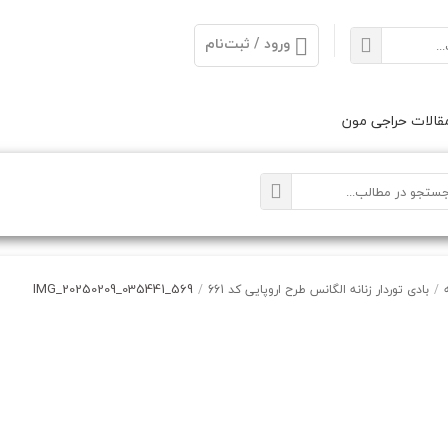
ورود / ثبت‌نام
الات حراجی مون
IMG_20250209_035441_569
/
بادی توردار زنانه الگانس طرح اروپایی کد 661
/