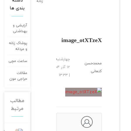
دسته
زنانه
ملانژ
بندی ها
طرح
خالخالی
70-85
آرایشی و
بهداشتی
image_otXTzeX
پوشاک زنانه
و مردانه
چهارشنبه
ساعت مچی
محمدحسن
12 آذر 04
کنعانی
مقالات
| 13:33
حراجی مون
مطالب
مرتبط