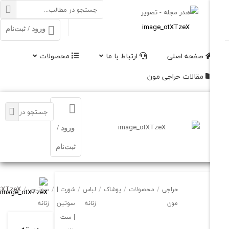
ورود / ثبت‌نام
فحه اصلی
ارتباط با ما
محصولات
قالات حراجی مون
ورود /
ثبت‌نام
image_otXTzeX
حراجی
/
محصولات
/
پوشاک
/
لباس
/
شورت |
/
سوتین
/
مون
زنانه
سوتین
زنانه
| ست
چیچک