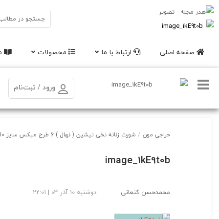
صفحه اصلی
ارتباط با ما
محصولات
مق
ورود / ثبت‌نام
حراجی مون
/
شورت زنانه نخی تیشین ( نهال ) 6 طرح میکس سایز XXXL – 10
image_1kE9t0b
محمدحسن کنعانی
دوشنبه 10 آذر 04 | 22:01