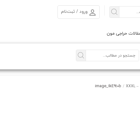
ورود / ثبت‌نام
الات حراجی مون
image_1kE9t0b
/