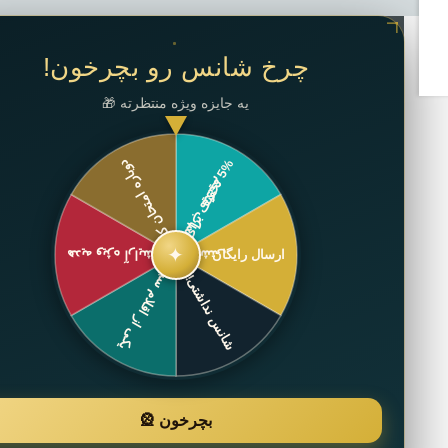
✕
چرخ شانس رو بچرخون!
یه جایزه ویژه منتظرته 🎁
✦
بچرخون 🎡