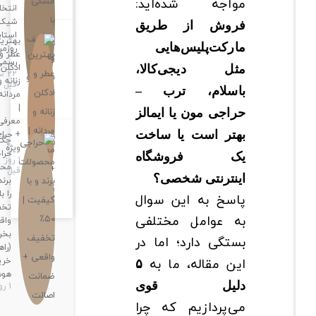
مواجه شده‌اید:
انتخابی
شیک برای
فروش از طریق
استایل‌های
بهترین
مارکت‌پلیس‌هایی
روزمره و
عطر و
رسمی
ادکلن
مثل دیجی‌کالا،
22 ساعت
زنانه و
قبل
باسلام، ترب –
مردانه
|
حراجی مون یا ایمالز
معرفی
+ حراج
بهتر است یا ساخت
چگونه در
ویژه
حراجی،
یک فروشگاه
1 روز
محصولات
قبل
اینترنتی شخصی؟
برند و اصل
را با ۵۰٪
پاسخ به این سوال
تخفیف
به عوامل مختلفی
واقعی
بخریم؟
بستگی دارد؛ اما در
(راهنمای
این مقاله، ما به
خرید
۵
هوشمندانه)
دلیل قوی
1 روز قبل
می‌پردازیم که چرا