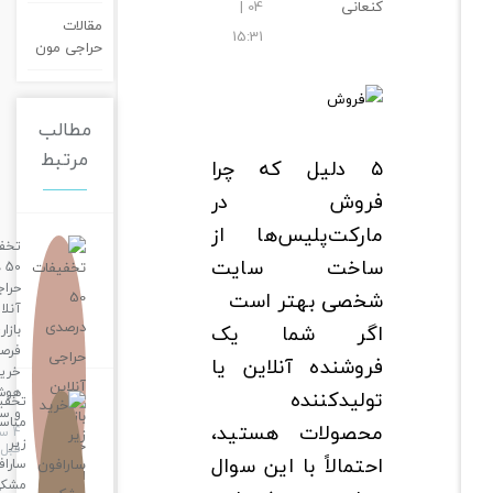
کنعانی
04 |
مقالات
15:31
حراجی مون
مطالب
مرتبط
۵ دلیل که چرا
فروش در
مارکت‌پلیس‌ها از
تخفیفات
ساخت سایت
50 درصدی
حراجی
شخصی بهتر است
آنلاین
اگر شما یک
بازار؛
فرصت
فروشنده آنلاین یا
خرید
هوشمندانه
تولیدکننده
تخفیفات
و سریع
مناسب
محصولات هستید،
4 ساعت
زیر
قبل
احتمالاً با این سوال
سارافون
مشکی؛