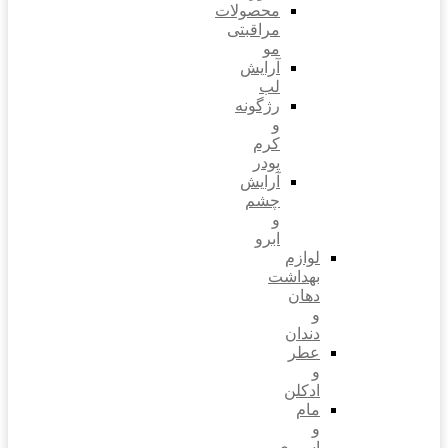
محصولات
مراقبتی
مو
آرایش
لب
رژگونه
و
کرم
پودر
آرایش
چشم
و
ابرو
لوازم
بهداشت
دهان
و
دندان
عطر
و
ادکلن
مام
و
اسپری