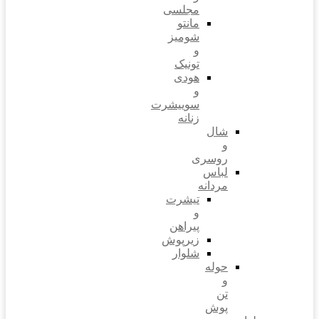
مجلسی
مانتو
شومیز
و
تونیک
هودی
و
سوییشرت
زنانه
شال
و
روسری
لباس
مردانه
تیشرت
و
پیراهن
زیرپوش
شلوار
حوله
و
تن
پوش