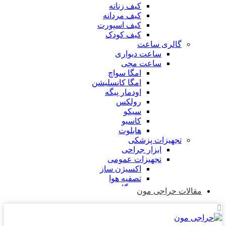
کیف زنانه
کیف مردانه
کیف اسپورت
کیف کودک
گالری ساعت
ساعت دیواری
ساعت مچی
امگا سواچ
امگا کانسلیشن
اودمار پیگه
رولکس
سیکو
کاسیو
هابلوت
تجهیزات پزشکی
ابزار جراحی
تجهیزات عمومی
اکسیژن ساز
تصفیه هوا
دستگاه بخور
مقالات حراجی مون
فشارسنج
گلوکومتر
پالس اکسیمتر (اکسیژن سنج)