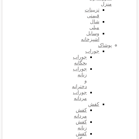
منزل
تزیینات
قیمتی
شال
مبلی
وسایل
اشپزخانه
پوشاک
جوراب
جوراب
بچگانه
جوراب
زنانه
و
دخترانه
جوراب
مردانه
کفش
کفش
مردانه
کفش
زنانه
کفش