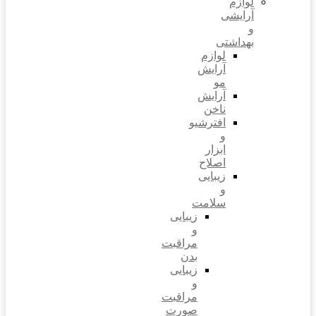
لوازم
آرایشی
و
بهداشتی
لوازم
آرایش
مو
آرایش
ناخن
افترشیو
و
ابزار
اصلاح
زیبایی
و
سلامت
زیبایی
و
مراقبت
بدن
زیبایی
و
مراقبت
صورت