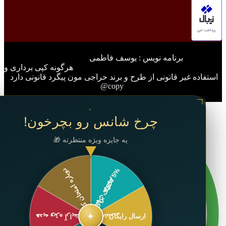
نامه نویس : یوسف فاطمی
گونه کپی برداری و
فاده غیر قانونی از طرح و برند حراجی مون پیگرد قانونی دارد
copy@
✕
چرخ شانس رو بچرخون!
یه جایزه ویژه منتظرته 🎁
✦