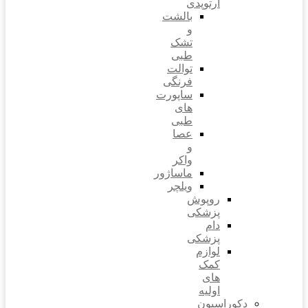
ارتوپدی
باتری
بالشت
و
تشک
طبی
توالت
فرنگی
ساپورت
های
طبی
عصا
و
واکر
ماساژور
ویلچر
روپوش
پزشکی
دام
پزشکی
لوازم
کمک
های
اولیه
دکوراسیون