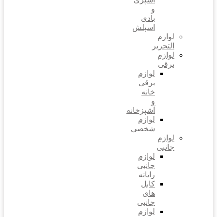
و
بادی
اسپلش
لوازم
التحریر
لوازم
برقی
لوازم
برقی
خانه
و
آشپزخانه
لوازم
شخصی
لوازم
جانبی
لوازم
جانبی
رایانه
کابل
های
جانبی
لوازم