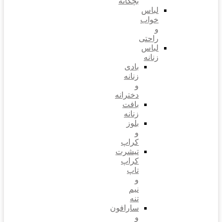
بچگانه
لباس
خواب
و
راحتی
لباس
زنانه
بادی
زنانه
و
دخترانه
بافت
زنانه
بلوز
و
کراپ
تیشرت
کراپ
تاپ
و
نیم
تنه
سارافون
و