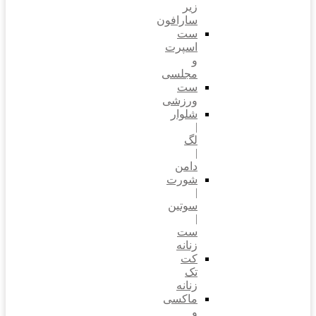
زیر
سارافون
ست
اسپرت
و
مجلسی
ست
ورزشی
شلوار
|
لگ
|
دامن
شورت
|
سوتین
|
ست
زنانه
کت
تک
زنانه
ماکسی
و