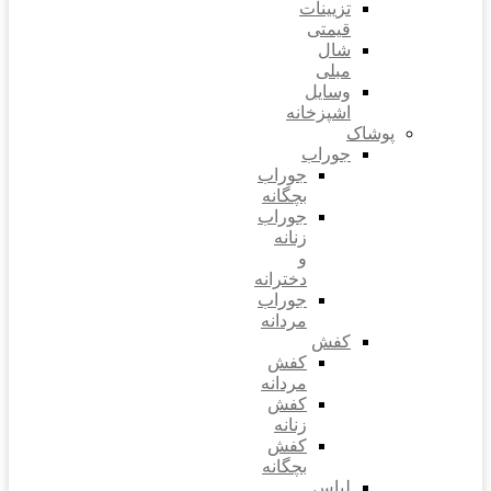
تزیینات
قیمتی
شال
مبلی
وسایل
اشپزخانه
پوشاک
جوراب
جوراب
بچگانه
جوراب
زنانه
و
دخترانه
جوراب
مردانه
کفش
کفش
مردانه
کفش
زنانه
کفش
بچگانه
لباس