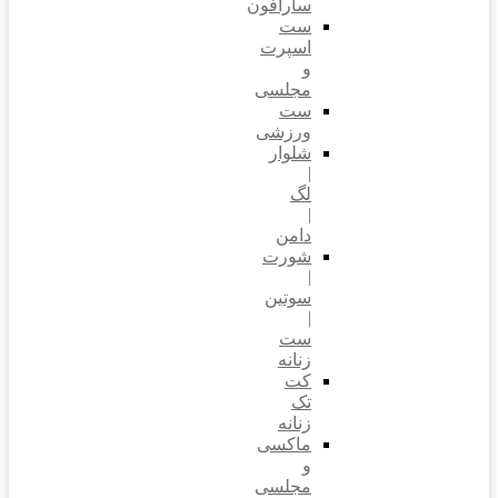
سارافون
ست
اسپرت
و
مجلسی
ست
ورزشی
شلوار
|
لگ
|
دامن
شورت
|
سوتین
|
ست
زنانه
کت
تک
زنانه
ماکسی
و
مجلسی