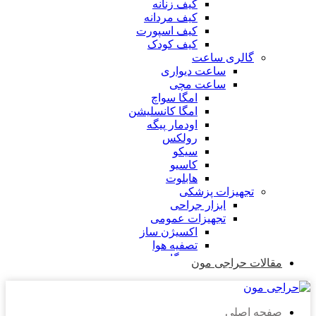
کیف زنانه
کیف مردانه
کیف اسپورت
کیف کودک
گالری ساعت
ساعت دیواری
ساعت مچی
امگا سواچ
امگا کانسلیشن
اودمار پیگه
رولکس
سیکو
کاسیو
هابلوت
تجهیزات پزشکی
ابزار جراحی
تجهیزات عمومی
اکسیژن ساز
تصفیه هوا
دستگاه بخور
مقالات حراجی مون
فشارسنج
گلوکومتر
پالس اکسیمتر (اکسیژن سنج)
صفحه اصلی
تجهیزات مصرفی