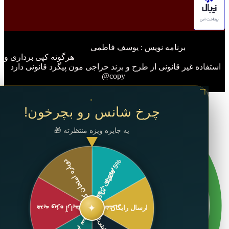
نامه نویس : یوسف فاطمی
گونه کپی برداری و
فاده غیر قانونی از طرح و برند حراجی مون پیگرد قانونی دارد
copy@
✕
چرخ شانس رو بچرخون!
یه جایزه ویژه منتظرته 🎁
✦