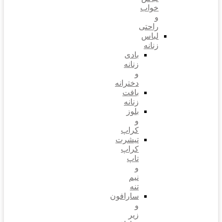
خواب
و
راحتی
لباس
زنانه
بادی
زنانه
و
دخترانه
بافت
زنانه
بلوز
و
کراپ
تیشرت
کراپ
تاپ
و
نیم
تنه
سارافون
و
زیر