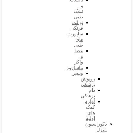
و
تشک
طبی
توالت
فرنگی
ساپورت
های
طبی
عصا
و
واکر
ماساژور
ویلچر
روپوش
پزشکی
دام
پزشکی
لوازم
کمک
های
اولیه
دکوراسیون
منزل