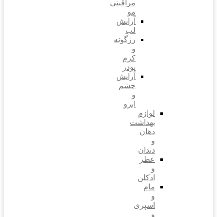
مراقبتی
مو
آرایش
لب
رژگونه
و
کرم
پودر
آرایش
چشم
و
ابرو
لوازم
بهداشت
دهان
و
دندان
عطر
و
ادکلن
مام
و
اسپری
و