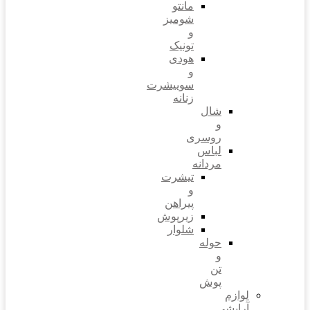
مانتو
شومیز
و
تونیک
هودی
و
سوییشرت
زنانه
شال
و
روسری
لباس
مردانه
تیشرت
و
پیراهن
زیرپوش
شلوار
حوله
و
تن
پوش
لوازم
آرایشی